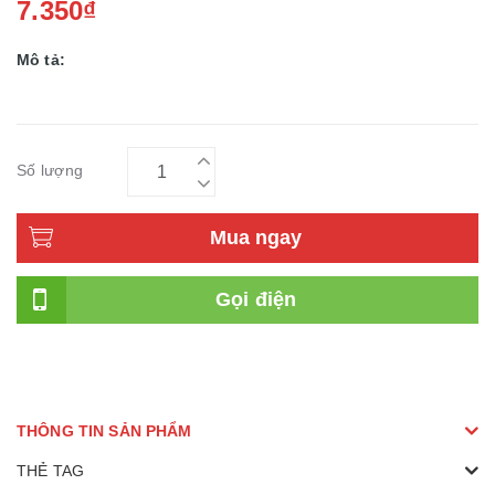
7.350₫
Mô tả:
Số lượng
Mua ngay
Gọi điện
THÔNG TIN SẢN PHẨM
THẺ TAG