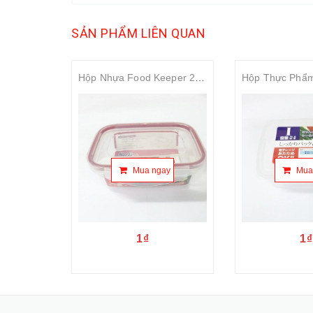
SẢN PHẨM LIÊN QUAN
Hộp Nhựa Food Keeper 2000ml Safe&Lock No.1342
Mua ngay
Mua
1₫
1₫