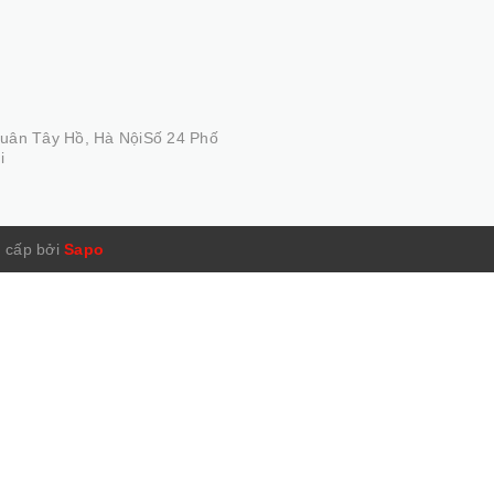
Quân Tây Hồ, Hà NộiSố 24 Phố
i
 cấp bởi
Sapo