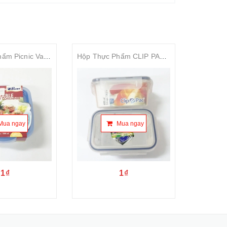
Hộp Thực Phẩm Picnic Valuable Food Container 16oz. 500ml. 4cái
Hộp Thực Phẩm CLIP PAC 20,3oz 600ml
Mua ngay
Mua ngay
1₫
1₫