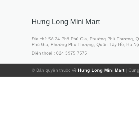
Hưng Long Mini Mart
Địa chỉ: Số 24 Phố Phú Gia, Phường Phú Thượng, 
Phú Gia, Phường Phú Thượng, Quân Tây Hồ, Hà Nộ
Điện thoại :
024 3975 7575
© Bản quyền thuộc về
Hưng Long Mini Mart
|
Cung