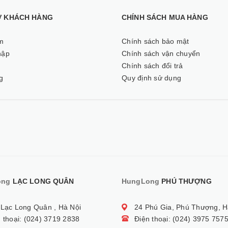
Ợ KHÁCH HÀNG
CHÍNH SÁCH MUA HÀNG
m
Chính sách bảo mật
hập
Chính sách vận chuyển
ý
Chính sách đổi trả
g
Quy định sử dụng
ong
LẠC LONG QUÂN
HungLong
PHÚ THƯỢNG
 Lạc Long Quân , Hà Nội
24 Phú Gia, Phú Thượng, H
 thoại: (024) 3719 2838
Điện thoại: (024) 3975 757