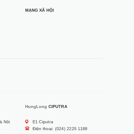
MẠNG XÃ HỘI
HungLong
CIPUTRA
à Nội
E1 Ciputra
5
Điện thoại: (024) 2225 1188