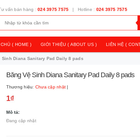
Tư vấn bán hàng :
024 3975 7575
| Hotline :
024 3975 7575
CHỦ ( HOME )
GIỚI THIỆU ( ABOUT US )
LIÊN HỆ ( CON
 Sinh Diana Sanitary Pad Daily 8 pads
Băng Vệ Sinh Diana Sanitary Pad Daily 8 pads
Thương hiệu:
Chưa cập nhật
|
1₫
Mô tả:
Đang cập nhật