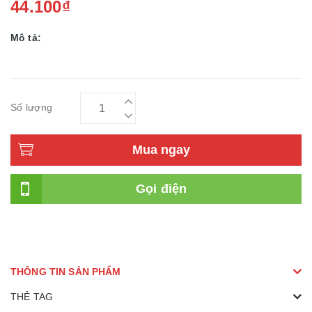
44.100₫
Mô tả:
Số lượng
Mua ngay
Gọi điện
THÔNG TIN SẢN PHẨM
THẺ TAG