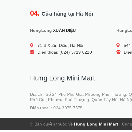
04.
Cửa hàng tại Hà Nội
HungLong
XUÂN DIỆU
HungL
71 B Xuân Diệu, Hà Nội
544
Điện thoại: (024) 3719 6220
Điện
Hưng Long Mini Mart
Địa chỉ: Số 24 Phố Phú Gia, Phường Phú Thượng, 
Phú Gia, Phường Phú Thượng, Quân Tây Hồ, Hà Nộ
Điện thoại :
024 3975 7575
© Bản quyền thuộc về
Hưng Long Mini Mart
|
Cung