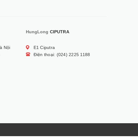
HungLong
CIPUTRA
à Nội
E1 Ciputra
5
Điện thoại: (024) 2225 1188