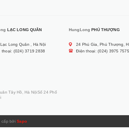
ong
LẠC LONG QUÂN
HungLong
PHÚ THƯỢNG
 Lạc Long Quân , Hà Nội
24 Phú Gia, Phú Thượng, H
 thoại: (024) 3719 2838
Điện thoại: (024) 3975 757
Quân Tây Hồ, Hà NộiSố 24 Phố
i
 cấp bởi
Sapo