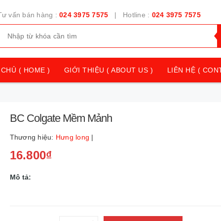
Tư vấn bán hàng :
024 3975 7575
| Hotline :
024 3975 7575
CHỦ ( HOME )
GIỚI THIỆU ( ABOUT US )
LIÊN HỆ ( CON
BC Colgate Mềm Mảnh
Thương hiệu:
Hưng long
|
16.800₫
Mô tả: