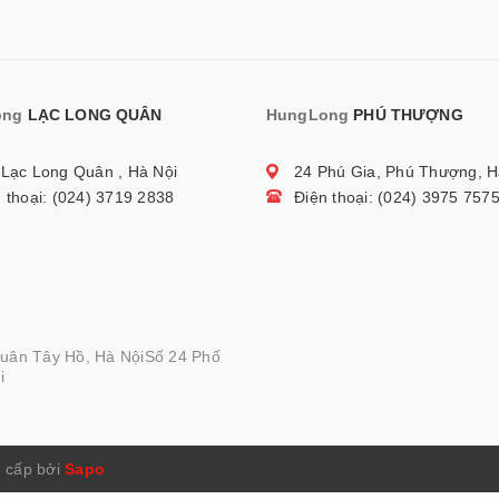
ong
LẠC LONG QUÂN
HungLong
PHÚ THƯỢNG
 Lạc Long Quân , Hà Nội
24 Phú Gia, Phú Thượng, H
 thoại: (024) 3719 2838
Điện thoại: (024) 3975 757
Quân Tây Hồ, Hà NộiSố 24 Phố
i
 cấp bởi
Sapo