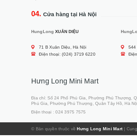
04.
Cửa hàng tại Hà Nội
HungLong
XUÂN DIỆU
HungL
71 B Xuân Diệu, Hà Nội
544
Điện thoại: (024) 3719 6220
Điện
Hưng Long Mini Mart
Địa chỉ: Số 24 Phố Phú Gia, Phường Phú Thượng, 
Phú Gia, Phường Phú Thượng, Quân Tây Hồ, Hà Nộ
Điện thoại :
024 3975 7575
© Bản quyền thuộc về
Hưng Long Mini Mart
|
Cung