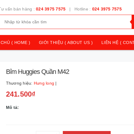
Tư vấn bán hàng :
024 3975 7575
| Hotline :
024 3975 7575
CHỦ ( HOME )
GIỚI THIỆU ( ABOUT US )
LIÊN HỆ ( CON
Bỉm Huggies Quần M42
Thương hiệu:
Hưng long
|
241.500₫
Mô tả: