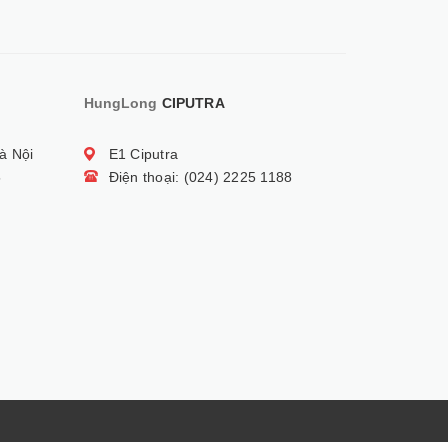
HungLong
CIPUTRA
à Nội
E1 Ciputra
5
Điện thoại: (024) 2225 1188