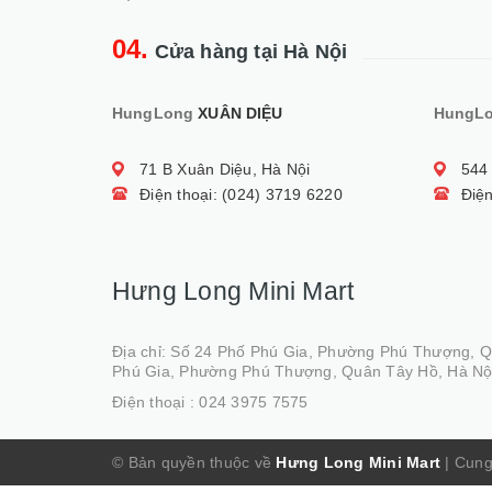
04.
Cửa hàng tại Hà Nội
HungLong
XUÂN DIỆU
HungL
71 B Xuân Diệu, Hà Nội
544
Điện thoại: (024) 3719 6220
Điện
Hưng Long Mini Mart
Địa chỉ: Số 24 Phố Phú Gia, Phường Phú Thượng, 
Phú Gia, Phường Phú Thượng, Quân Tây Hồ, Hà Nộ
Điện thoại :
024 3975 7575
© Bản quyền thuộc về
Hưng Long Mini Mart
|
Cung