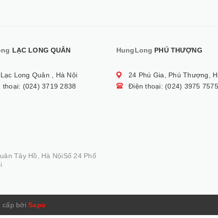
ong
LẠC LONG QUÂN
HungLong
PHÚ THƯỢNG
 Lạc Long Quân , Hà Nội
24 Phú Gia, Phú Thượng, H
 thoại: (024) 3719 2838
Điện thoại: (024) 3975 757
Quân Tây Hồ, Hà NộiSố 24 Phố
i
 cấp bởi
Sapo