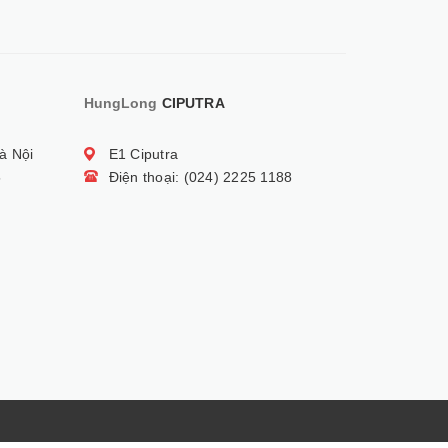
HungLong
CIPUTRA
à Nội
E1 Ciputra
5
Điện thoại: (024) 2225 1188