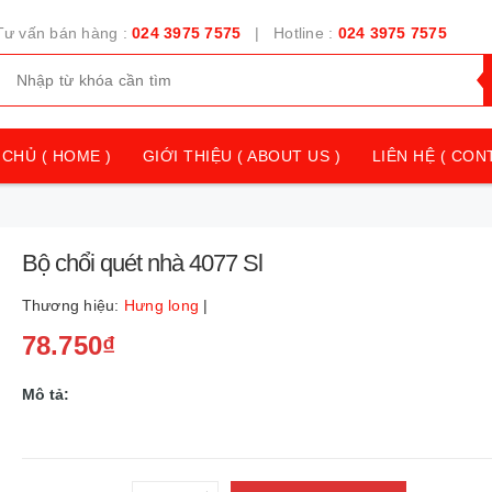
Tư vấn bán hàng :
024 3975 7575
| Hotline :
024 3975 7575
CHỦ ( HOME )
GIỚI THIỆU ( ABOUT US )
LIÊN HỆ ( CON
Bộ chổi quét nhà 4077 Sl
Thương hiệu:
Hưng long
|
78.750₫
Mô tả: