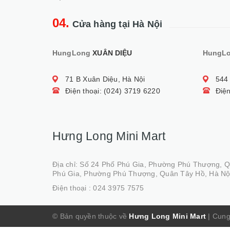
04.
Cửa hàng tại Hà Nội
HungLong
XUÂN DIỆU
HungL
71 B Xuân Diệu, Hà Nội
544
Điện thoại: (024) 3719 6220
Điện
Hưng Long Mini Mart
Địa chỉ: Số 24 Phố Phú Gia, Phường Phú Thượng, 
Phú Gia, Phường Phú Thượng, Quân Tây Hồ, Hà Nộ
Điện thoại :
024 3975 7575
© Bản quyền thuộc về
Hưng Long Mini Mart
|
Cung