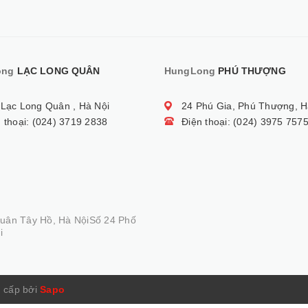
ong
LẠC LONG QUÂN
HungLong
PHÚ THƯỢNG
 Lạc Long Quân , Hà Nội
24 Phú Gia, Phú Thượng, H
 thoại: (024) 3719 2838
Điện thoại: (024) 3975 757
Quân Tây Hồ, Hà NộiSố 24 Phố
i
 cấp bởi
Sapo