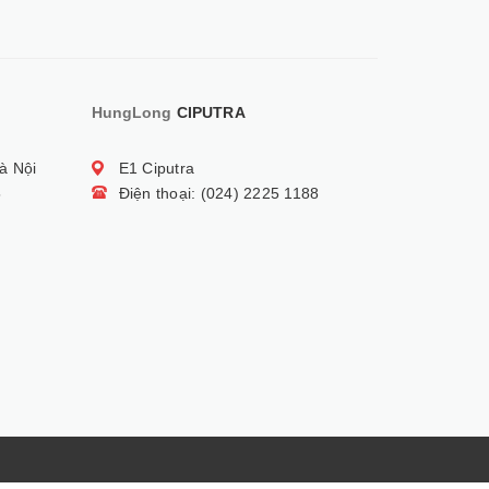
HungLong
CIPUTRA
à Nội
E1 Ciputra
5
Điện thoại: (024) 2225 1188