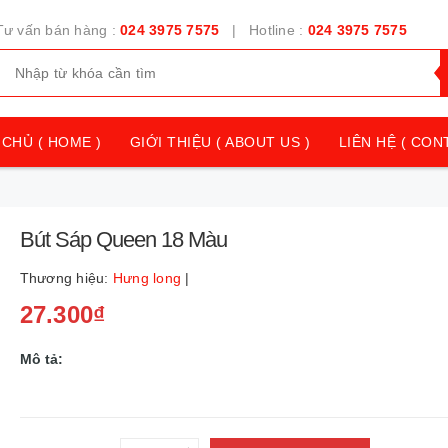
Tư vấn bán hàng :
024 3975 7575
| Hotline :
024 3975 7575
CHỦ ( HOME )
GIỚI THIỆU ( ABOUT US )
LIÊN HỆ ( CON
Bút Sáp Queen 18 Màu
Thương hiệu:
Hưng long
|
27.300₫
Mô tả: