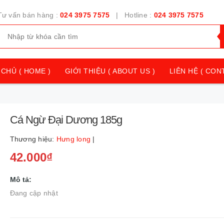
Tư vấn bán hàng :
024 3975 7575
| Hotline :
024 3975 7575
CHỦ ( HOME )
GIỚI THIỆU ( ABOUT US )
LIÊN HỆ ( CON
Cá Ngừ Đại Dương 185g
Thương hiệu:
Hưng long
|
42.000₫
Mô tả:
Đang cập nhật