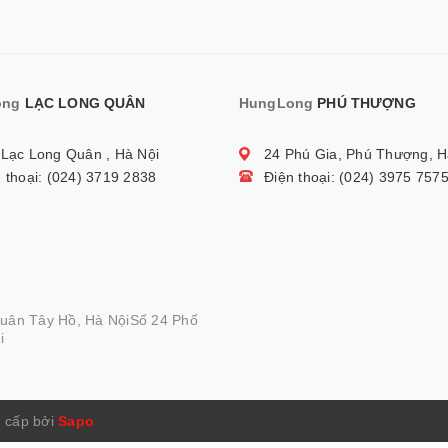
ong
LẠC LONG QUÂN
HungLong
PHÚ THƯỢNG
 Lạc Long Quân , Hà Nội
24 Phú Gia, Phú Thượng, H
 thoại: (024) 3719 2838
Điện thoại: (024) 3975 757
Quân Tây Hồ, Hà NộiSố 24 Phố
i
 cấp bởi
Sapo