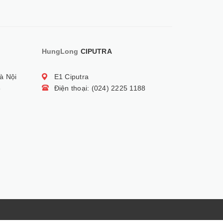
HungLong
CIPUTRA
à Nội
E1 Ciputra
5
Điện thoại: (024) 2225 1188