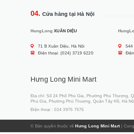
04.
Cửa hàng tại Hà Nội
HungLong
XUÂN DIỆU
HungL
71 B Xuân Diệu, Hà Nội
544
Điện thoại: (024) 3719 6220
Điện
Hưng Long Mini Mart
Địa chỉ: Số 24 Phố Phú Gia, Phường Phú Thượng, 
Phú Gia, Phường Phú Thượng, Quân Tây Hồ, Hà Nộ
Điện thoại :
024 3975 7575
© Bản quyền thuộc về
Hưng Long Mini Mart
|
Cung