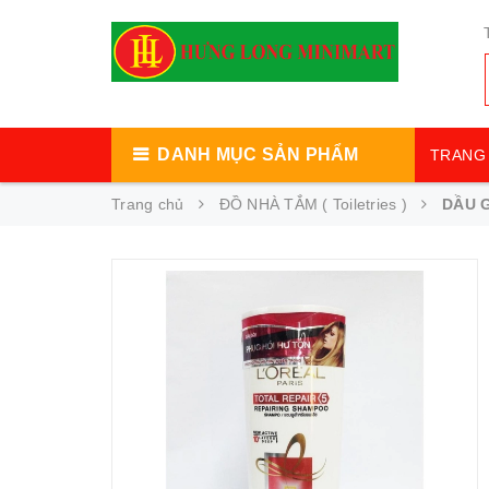
DANH MỤC SẢN PHẨM
TRANG 
Trang chủ
ĐỒ NHÀ TẮM ( Toiletries )
DẦU G