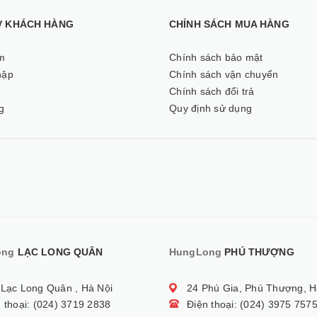
Ợ KHÁCH HÀNG
CHÍNH SÁCH MUA HÀNG
m
Chính sách bảo mật
hập
Chính sách vận chuyển
ý
Chính sách đổi trả
g
Quy định sử dụng
ong
LẠC LONG QUÂN
HungLong
PHÚ THƯỢNG
 Lạc Long Quân , Hà Nội
24 Phú Gia, Phú Thượng, H
 thoại: (024) 3719 2838
Điện thoại: (024) 3975 757