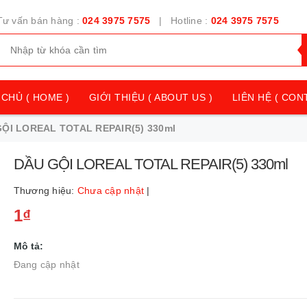
Tư vấn bán hàng :
024 3975 7575
| Hotline :
024 3975 7575
CHỦ ( HOME )
GIỚI THIỆU ( ABOUT US )
LIÊN HỆ ( CON
ỘI LOREAL TOTAL REPAIR(5) 330ml
DẦU GỘI LOREAL TOTAL REPAIR(5) 330ml
Thương hiệu:
Chưa cập nhật
|
1₫
Mô tả:
Đang cập nhật