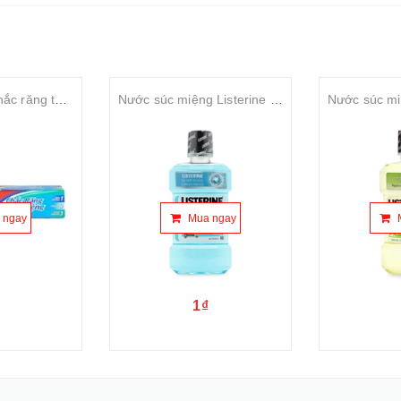
KĐR Colgate Chắc răng thơm miệng Toothpaste 180gr
Nước súc miệng Listerine Cool Mint Mouthwash 250ml
 ngay
Mua ngay
1₫