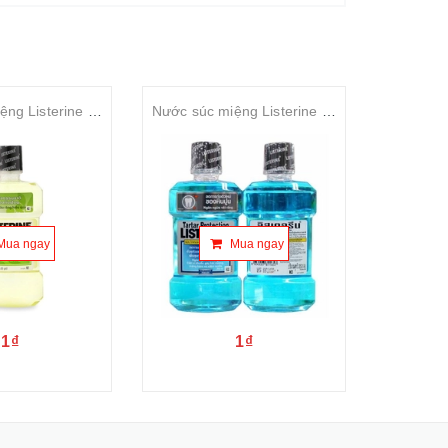
Nước súc miệng Listerine Natural Green Tea Mouthwash 500ml
Nước súc miệng Listerine Tartar Protection Mouthwash 250ml
Mua ngay
Mua ngay
1₫
1₫