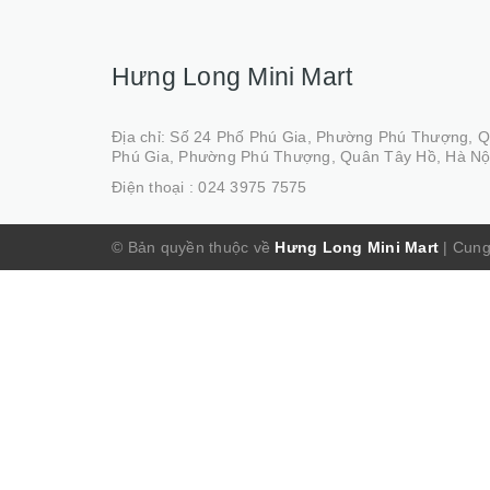
Hưng Long Mini Mart
Địa chỉ: Số 24 Phố Phú Gia, Phường Phú Thượng, 
Phú Gia, Phường Phú Thượng, Quân Tây Hồ, Hà Nộ
Điện thoại :
024 3975 7575
© Bản quyền thuộc về
Hưng Long Mini Mart
|
Cung