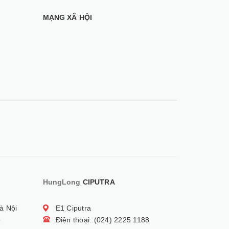
MẠNG XÃ HỘI
HungLong
CIPUTRA
à Nội
E1 Ciputra
5
Điện thoại: (024) 2225 1188