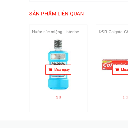
SẢN PHẨM LIÊN QUAN
Nước súc miệng Listerine Tartar Protection Mouthwash 500ml
Mua ngay
Mua
1₫
1₫