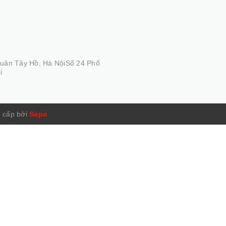
Quân Tây Hồ, Hà NộiSố 24 Phố
i
 cấp bởi
Sapo