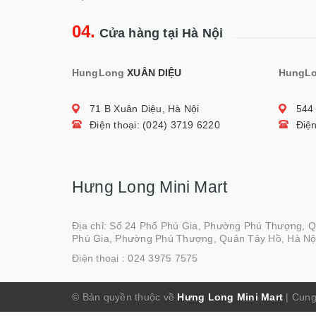
04.
Cửa hàng tại Hà Nội
HungLong
XUÂN DIỆU
HungL
71 B Xuân Diệu, Hà Nội
544
Điện thoại: (024) 3719 6220
Điện
Hưng Long Mini Mart
Địa chỉ: Số 24 Phố Phú Gia, Phường Phú Thượng, 
Phú Gia, Phường Phú Thượng, Quân Tây Hồ, Hà Nộ
Điện thoại :
024 3975 7575
© Bản quyền thuộc về
Hưng Long Mini Mart
|
Cung