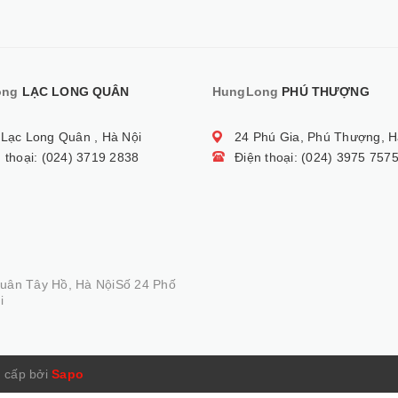
ong
LẠC LONG QUÂN
HungLong
PHÚ THƯỢNG
 Lạc Long Quân , Hà Nội
24 Phú Gia, Phú Thượng, H
 thoại: (024) 3719 2838
Điện thoại: (024) 3975 757
Quân Tây Hồ, Hà NộiSố 24 Phố
i
 cấp bởi
Sapo