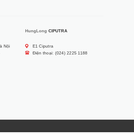
HungLong
CIPUTRA
à Nội
E1 Ciputra
5
Điện thoại: (024) 2225 1188