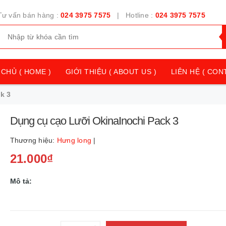
Tư vấn bán hàng :
024 3975 7575
| Hotline :
024 3975 7575
CHỦ ( HOME )
GIỚI THIỆU ( ABOUT US )
LIÊN HỆ ( CON
k 3
Dụng cụ cạo Lưỡi OkinaInochi Pack 3
Thương hiệu:
Hưng long
|
21.000₫
Mô tả: