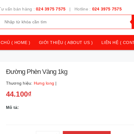
Tư vấn bán hàng :
024 3975 7575
| Hotline :
024 3975 7575
CHỦ ( HOME )
GIỚI THIỆU ( ABOUT US )
LIÊN HỆ ( CON
Đường Phèn Vàng 1kg
Thương hiệu:
Hưng long
|
44.100₫
Mô tả: