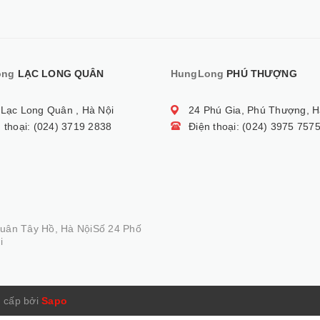
ong
LẠC LONG QUÂN
HungLong
PHÚ THƯỢNG
 Lạc Long Quân , Hà Nội
24 Phú Gia, Phú Thượng, H
 thoại: (024) 3719 2838
Điện thoại: (024) 3975 757
Quân Tây Hồ, Hà NộiSố 24 Phố
i
 cấp bởi
Sapo