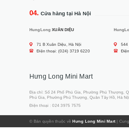
04.
Cửa hàng tại Hà Nội
HungLong
XUÂN DIỆU
HungL
71 B Xuân Diệu, Hà Nội
544
Điện thoại: (024) 3719 6220
Điện
Hưng Long Mini Mart
Địa chỉ: Số 24 Phố Phú Gia, Phường Phú Thượng, 
Phú Gia, Phường Phú Thượng, Quân Tây Hồ, Hà Nộ
Điện thoại :
024 3975 7575
© Bản quyền thuộc về
Hưng Long Mini Mart
|
Cung