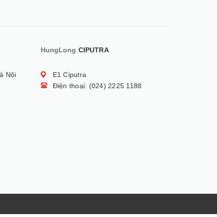
HungLong
CIPUTRA
à Nội
E1 Ciputra
5
Điện thoại: (024) 2225 1188