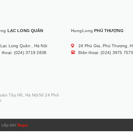
ong
LẠC LONG QUÂN
HungLong
PHÚ THƯỢNG
 Lạc Long Quân , Hà Nội
24 Phú Gia, Phú Thượng, H
 thoại: (024) 3719 2838
Điện thoại: (024) 3975 757
Quân Tây Hồ, Hà NộiSố 24 Phố
i
 cấp bởi
Sapo