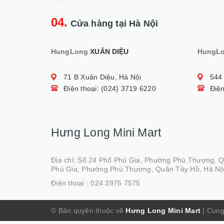
04.
Cửa hàng tại Hà Nội
HungLong
XUÂN DIỆU
HungL
71 B Xuân Diệu, Hà Nội
544
Điện thoại: (024) 3719 6220
Điện
Hưng Long Mini Mart
Địa chỉ: Số 24 Phố Phú Gia, Phường Phú Thượng, 
Phú Gia, Phường Phú Thượng, Quân Tây Hồ, Hà Nộ
Điện thoại :
024 3975 7575
© Bản quyền thuộc về
Hưng Long Mini Mart
|
Cung