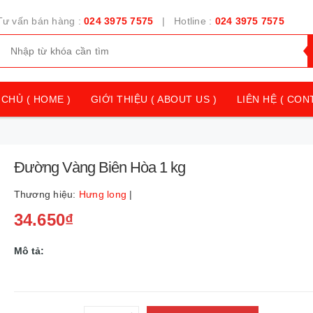
Tư vấn bán hàng :
024 3975 7575
| Hotline :
024 3975 7575
CHỦ ( HOME )
GIỚI THIỆU ( ABOUT US )
LIÊN HỆ ( CON
Đường Vàng Biên Hòa 1 kg
Thương hiệu:
Hưng long
|
34.650₫
Mô tả: