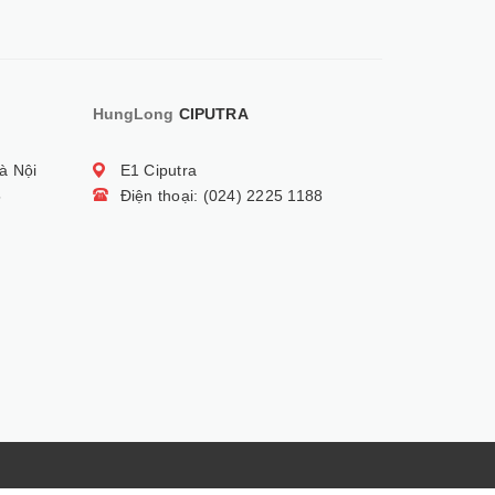
HungLong
CIPUTRA
à Nội
E1 Ciputra
5
Điện thoại: (024) 2225 1188