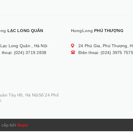
ong
LẠC LONG QUÂN
HungLong
PHÚ THƯỢNG
 Lạc Long Quân , Hà Nội
24 Phú Gia, Phú Thượng, H
 thoại: (024) 3719 2838
Điện thoại: (024) 3975 757
Quân Tây Hồ, Hà NộiSố 24 Phố
i
 cấp bởi
Sapo