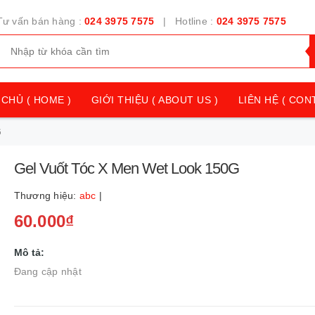
Tư vấn bán hàng :
024 3975 7575
| Hotline :
024 3975 7575
CHỦ ( HOME )
GIỚI THIỆU ( ABOUT US )
LIÊN HỆ ( CON
G
Gel Vuốt Tóc X Men Wet Look 150G
Thương hiệu:
abc
|
60.000₫
Mô tả:
Đang cập nhật