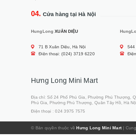
04.
Cửa hàng tại Hà Nội
HungLong
XUÂN DIỆU
HungL
71 B Xuân Diệu, Hà Nội
544
Điện thoại: (024) 3719 6220
Điện
Hưng Long Mini Mart
Địa chỉ: Số 24 Phố Phú Gia, Phường Phú Thượng, 
Phú Gia, Phường Phú Thượng, Quân Tây Hồ, Hà Nộ
Điện thoại :
024 3975 7575
© Bản quyền thuộc về
Hưng Long Mini Mart
|
Cung