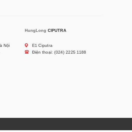
HungLong
CIPUTRA
à Nội
E1 Ciputra
5
Điện thoại: (024) 2225 1188