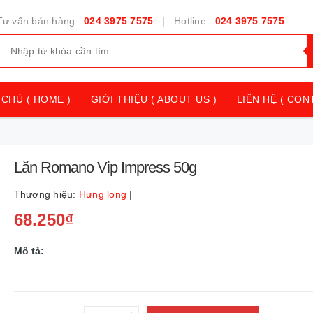
Tư vấn bán hàng :
024 3975 7575
| Hotline :
024 3975 7575
CHỦ ( HOME )
GIỚI THIỆU ( ABOUT US )
LIÊN HỆ ( CON
Lăn Romano Vip Impress 50g
Thương hiệu:
Hưng long
|
68.250₫
Mô tả: