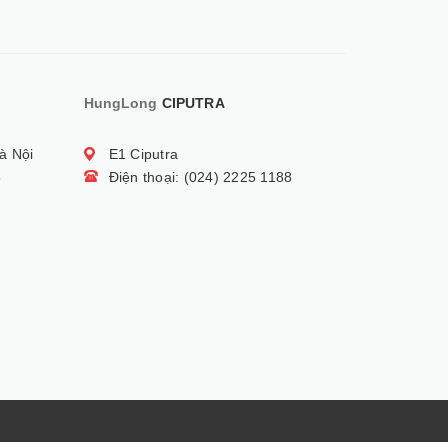
HungLong
CIPUTRA
à Nội
E1 Ciputra
5
Điện thoại: (024) 2225 1188