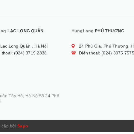
ong
LẠC LONG QUÂN
HungLong
PHÚ THƯỢNG
 Lạc Long Quân , Hà Nội
24 Phú Gia, Phú Thượng, H
 thoại: (024) 3719 2838
Điện thoại: (024) 3975 757
Quân Tây Hồ, Hà NộiSố 24 Phố
i
 cấp bởi
Sapo