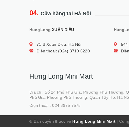
04.
Cửa hàng tại Hà Nội
HungLong
XUÂN DIỆU
HungL
71 B Xuân Diệu, Hà Nội
544
Điện thoại: (024) 3719 6220
Điện
Hưng Long Mini Mart
Địa chỉ: Số 24 Phố Phú Gia, Phường Phú Thượng, 
Phú Gia, Phường Phú Thượng, Quân Tây Hồ, Hà Nộ
Điện thoại :
024 3975 7575
© Bản quyền thuộc về
Hưng Long Mini Mart
|
Cung