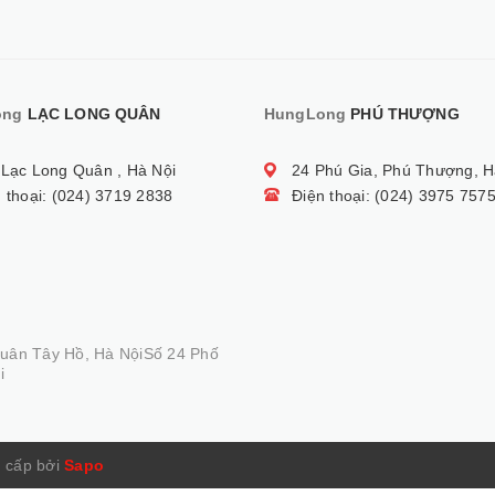
ong
LẠC LONG QUÂN
HungLong
PHÚ THƯỢNG
 Lạc Long Quân , Hà Nội
24 Phú Gia, Phú Thượng, H
 thoại: (024) 3719 2838
Điện thoại: (024) 3975 757
Quân Tây Hồ, Hà NộiSố 24 Phố
i
 cấp bởi
Sapo