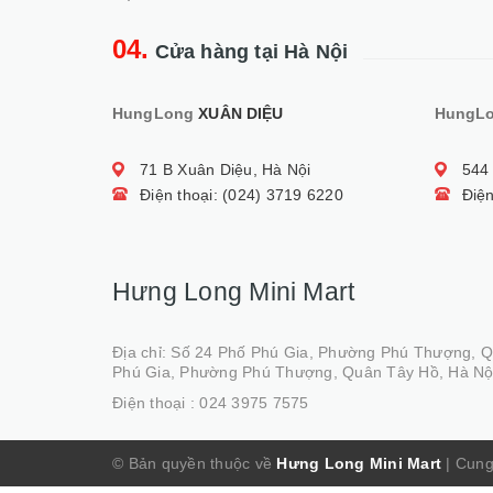
04.
Cửa hàng tại Hà Nội
HungLong
XUÂN DIỆU
HungL
71 B Xuân Diệu, Hà Nội
544
Điện thoại: (024) 3719 6220
Điện
Hưng Long Mini Mart
Địa chỉ: Số 24 Phố Phú Gia, Phường Phú Thượng, 
Phú Gia, Phường Phú Thượng, Quân Tây Hồ, Hà Nộ
Điện thoại :
024 3975 7575
© Bản quyền thuộc về
Hưng Long Mini Mart
|
Cung