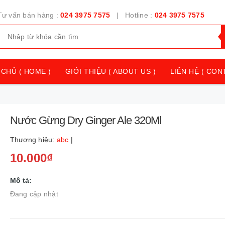
Tư vấn bán hàng :
024 3975 7575
| Hotline :
024 3975 7575
CHỦ ( HOME )
GIỚI THIỆU ( ABOUT US )
LIÊN HỆ ( CON
Nước Gừng Dry Ginger Ale 320Ml
Thương hiệu:
abc
|
10.000₫
Mô tả:
Đang cập nhật