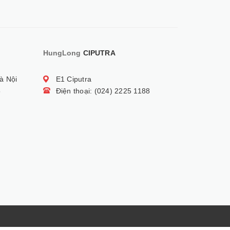
HungLong
CIPUTRA
à Nội
E1 Ciputra
5
Điện thoại: (024) 2225 1188