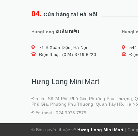
04.
Cửa hàng tại Hà Nội
HungLong
XUÂN DIỆU
HungL
71 B Xuân Diệu, Hà Nội
544
Điện thoại: (024) 3719 6220
Điện
Hưng Long Mini Mart
Địa chỉ: Số 24 Phố Phú Gia, Phường Phú Thượng, 
Phú Gia, Phường Phú Thượng, Quân Tây Hồ, Hà Nộ
Điện thoại :
024 3975 7575
© Bản quyền thuộc về
Hưng Long Mini Mart
|
Cung