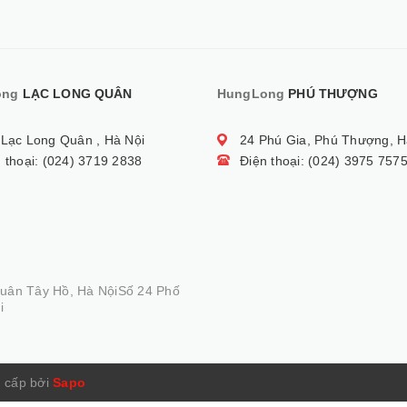
ong
LẠC LONG QUÂN
HungLong
PHÚ THƯỢNG
 Lạc Long Quân , Hà Nội
24 Phú Gia, Phú Thượng, H
 thoại: (024) 3719 2838
Điện thoại: (024) 3975 757
Quân Tây Hồ, Hà NộiSố 24 Phố
i
 cấp bởi
Sapo