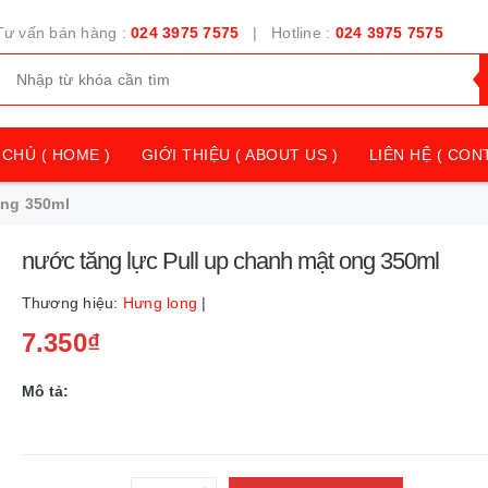
Tư vấn bán hàng :
024 3975 7575
| Hotline :
024 3975 7575
CHỦ ( HOME )
GIỚI THIỆU ( ABOUT US )
LIÊN HỆ ( CON
ong 350ml
nước tăng lực Pull up chanh mật ong 350ml
Thương hiệu:
Hưng long
|
7.350₫
Mô tả: