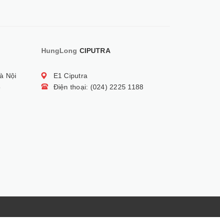
HungLong
CIPUTRA
à Nội
E1 Ciputra
5
Điện thoại: (024) 2225 1188