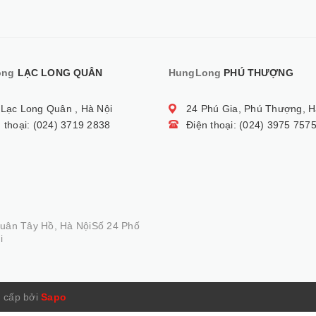
ong
LẠC LONG QUÂN
HungLong
PHÚ THƯỢNG
 Lạc Long Quân , Hà Nội
24 Phú Gia, Phú Thượng, H
 thoại: (024) 3719 2838
Điện thoại: (024) 3975 757
Quân Tây Hồ, Hà NộiSố 24 Phố
i
 cấp bởi
Sapo