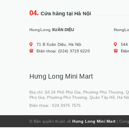
04.
Cửa hàng tại Hà Nội
HungLong
XUÂN DIỆU
HungL
71 B Xuân Diệu, Hà Nội
544
Điện thoại: (024) 3719 6220
Điện
Hưng Long Mini Mart
Địa chỉ: Số 24 Phố Phú Gia, Phường Phú Thượng, 
Phú Gia, Phường Phú Thượng, Quân Tây Hồ, Hà Nộ
Điện thoại :
024 3975 7575
© Bản quyền thuộc về
Hưng Long Mini Mart
|
Cung