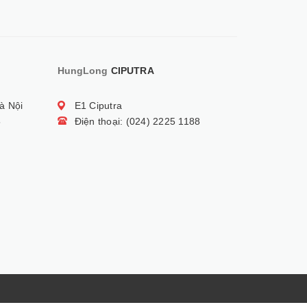
HungLong
CIPUTRA
à Nội
E1 Ciputra
5
Điện thoại: (024) 2225 1188