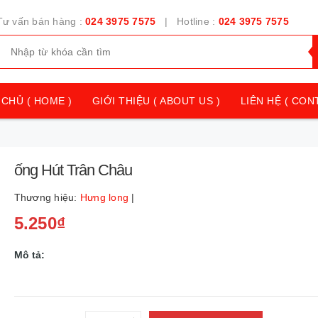
Tư vấn bán hàng :
024 3975 7575
| Hotline :
024 3975 7575
CHỦ ( HOME )
GIỚI THIỆU ( ABOUT US )
LIÊN HỆ ( CON
ống Hút Trân Châu
Thương hiệu:
Hưng long
|
5.250₫
Mô tả: