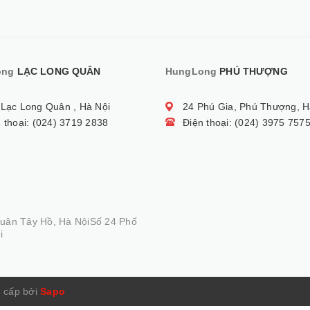
ong
LẠC LONG QUÂN
HungLong
PHÚ THƯỢNG
 Lạc Long Quân , Hà Nội
24 Phú Gia, Phú Thượng, H
 thoại: (024) 3719 2838
Điện thoại: (024) 3975 757
Quân Tây Hồ, Hà NộiSố 24 Phố
i
 cấp bởi
Sapo