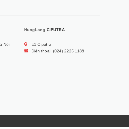
HungLong
CIPUTRA
à Nội
E1 Ciputra
5
Điện thoại: (024) 2225 1188