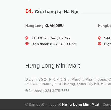
04.
Cửa hàng tại Hà Nội
HungLong
XUÂN DIỆU
HungL
71 B Xuân Diệu, Hà Nội
544
Điện thoại: (024) 3719 6220
Điện
Hưng Long Mini Mart
Địa chỉ: Số 24 Phố Phú Gia, Phường Phú Thượng, 
Phú Gia, Phường Phú Thượng, Quân Tây Hồ, Hà Nộ
Điện thoại :
024 3975 7575
© Bản quyền thuộc về
Hưng Long Mini Mart
|
Cung