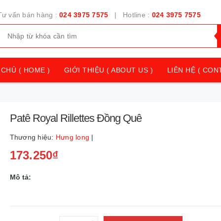
Tư vấn bán hàng :
024 3975 7575
| Hotline :
024 3975 7575
CHỦ ( HOME )
GIỚI THIỆU ( ABOUT US )
LIÊN HỆ ( CON
Patê Royal Rillettes Đồng Quê
Thương hiệu:
Hưng long
|
173.250₫
Mô tả: