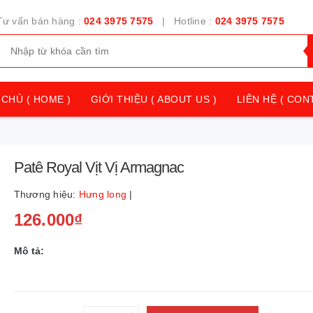
Tư vấn bán hàng :
024 3975 7575
| Hotline :
024 3975 7575
CHỦ ( HOME )
GIỚI THIỆU ( ABOUT US )
LIÊN HỆ ( CON
Patê Royal Vịt Vị Armagnac
Thương hiệu:
Hưng long
|
126.000₫
Mô tả: