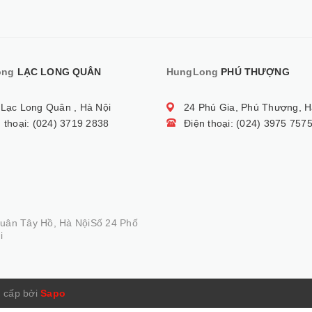
ong
LẠC LONG QUÂN
HungLong
PHÚ THƯỢNG
 Lạc Long Quân , Hà Nội
24 Phú Gia, Phú Thượng, H
 thoại: (024) 3719 2838
Điện thoại: (024) 3975 757
Quân Tây Hồ, Hà NộiSố 24 Phố
i
 cấp bởi
Sapo