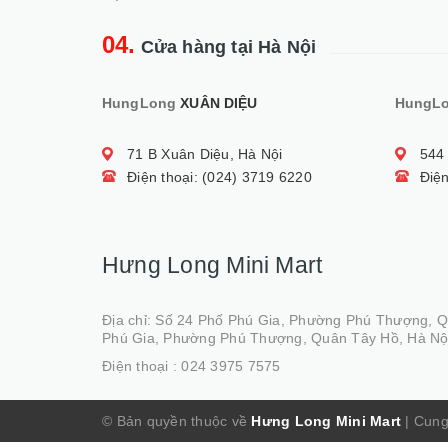
04.
Cửa hàng tại Hà Nội
HungLong
XUÂN DIỆU
HungL
71 B Xuân Diệu, Hà Nội
544
Điện thoại: (024) 3719 6220
Điện
Hưng Long Mini Mart
Địa chỉ: Số 24 Phố Phú Gia, Phường Phú Thượng, 
Phú Gia, Phường Phú Thượng, Quân Tây Hồ, Hà Nộ
Điện thoại :
024 3975 7575
© Bản quyền thuộc về
Hưng Long Mini Mart
|
Cung