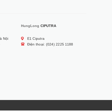
HungLong
CIPUTRA
à Nội
E1 Ciputra
5
Điện thoại: (024) 2225 1188