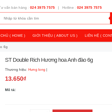
Tư vấn bán hàng :
024 3975 7575
| Hotline :
024 3975 7575
CHỦ ( HOME )
GIỚI THIỆU ( ABOUT US )
LIÊN HỆ ( CON
o 6g
ST Double Rich Hương hoa Anh đào 6g
Thương hiệu:
Hưng long
|
13.650₫
Mô tả: