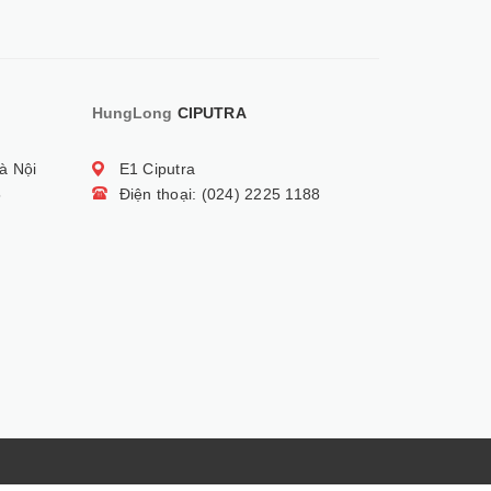
HungLong
CIPUTRA
à Nội
E1 Ciputra
5
Điện thoại: (024) 2225 1188