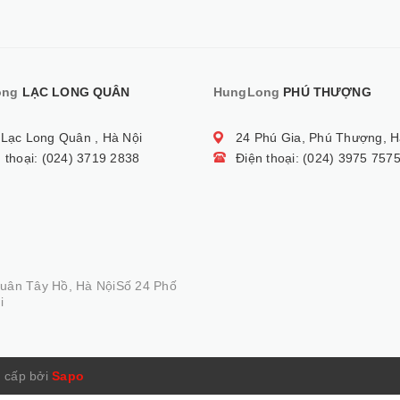
ong
LẠC LONG QUÂN
HungLong
PHÚ THƯỢNG
 Lạc Long Quân , Hà Nội
24 Phú Gia, Phú Thượng, H
 thoại: (024) 3719 2838
Điện thoại: (024) 3975 757
Quân Tây Hồ, Hà NộiSố 24 Phố
i
 cấp bởi
Sapo