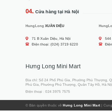
04.
Cửa hàng tại Hà Nội
HungLong
XUÂN DIỆU
HungL
71 B Xuân Diệu, Hà Nội
544
Điện thoại: (024) 3719 6220
Điện
Hưng Long Mini Mart
Địa chỉ: Số 24 Phố Phú Gia, Phường Phú Thượng, 
Phú Gia, Phường Phú Thượng, Quân Tây Hồ, Hà Nộ
Điện thoại :
024 3975 7575
© Bản quyền thuộc về
Hưng Long Mini Mart
|
Cung