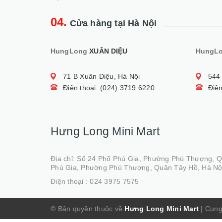
04.
Cửa hàng tại Hà Nội
HungLong
XUÂN DIỆU
HungL
71 B Xuân Diệu, Hà Nội
544
Điện thoại: (024) 3719 6220
Điện
Hưng Long Mini Mart
Địa chỉ: Số 24 Phố Phú Gia, Phường Phú Thượng, 
Phú Gia, Phường Phú Thượng, Quân Tây Hồ, Hà Nộ
Điện thoại :
024 3975 7575
© Bản quyền thuộc về
Hưng Long Mini Mart
|
Cung