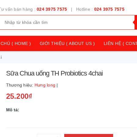
Tư vấn bán hàng :
024 3975 7575
| Hotline :
024 3975 7575
CHỦ ( HOME )
GIỚI THIỆU ( ABOUT US )
LIÊN HỆ ( CON
i
Sữa Chua uống TH Probiotics 4chai
Thương hiệu:
Hưng long
|
25.200₫
Mô tả: