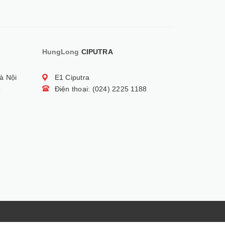
HungLong
CIPUTRA
à Nội
E1 Ciputra
5
Điện thoại: (024) 2225 1188