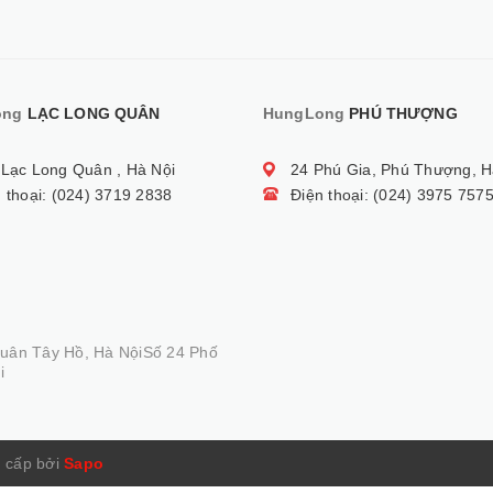
ong
LẠC LONG QUÂN
HungLong
PHÚ THƯỢNG
 Lạc Long Quân , Hà Nội
24 Phú Gia, Phú Thượng, H
 thoại: (024) 3719 2838
Điện thoại: (024) 3975 757
Quân Tây Hồ, Hà NộiSố 24 Phố
i
 cấp bởi
Sapo