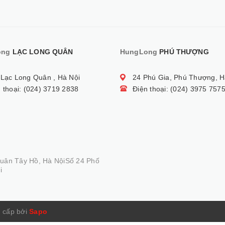
ong
LẠC LONG QUÂN
HungLong
PHÚ THƯỢNG
 Lạc Long Quân , Hà Nội
24 Phú Gia, Phú Thượng, H
 thoại: (024) 3719 2838
Điện thoại: (024) 3975 757
Quân Tây Hồ, Hà NộiSố 24 Phố
i
 cấp bởi
Sapo