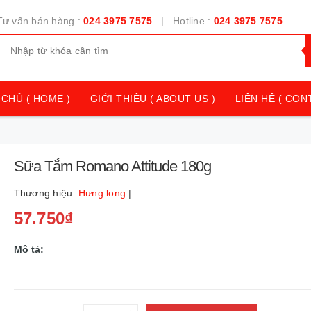
Tư vấn bán hàng :
024 3975 7575
| Hotline :
024 3975 7575
CHỦ ( HOME )
GIỚI THIỆU ( ABOUT US )
LIÊN HỆ ( CON
Sữa Tắm Romano Attitude 180g
Thương hiệu:
Hưng long
|
57.750₫
Mô tả: