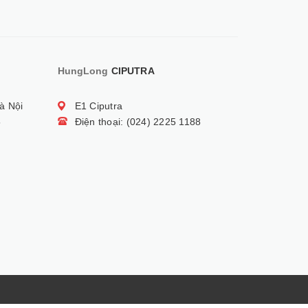
HungLong
CIPUTRA
à Nội
E1 Ciputra
5
Điện thoại: (024) 2225 1188