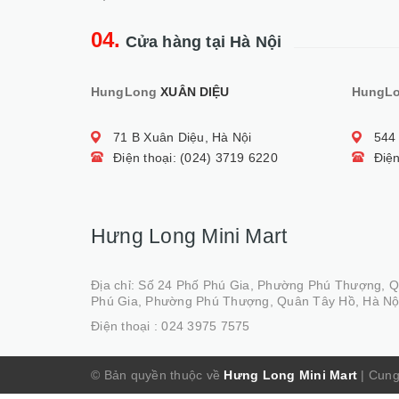
04.
Cửa hàng tại Hà Nội
HungLong
XUÂN DIỆU
HungL
71 B Xuân Diệu, Hà Nội
544
Điện thoại: (024) 3719 6220
Điện
Hưng Long Mini Mart
Địa chỉ: Số 24 Phố Phú Gia, Phường Phú Thượng, 
Phú Gia, Phường Phú Thượng, Quân Tây Hồ, Hà Nộ
Điện thoại :
024 3975 7575
© Bản quyền thuộc về
Hưng Long Mini Mart
|
Cung