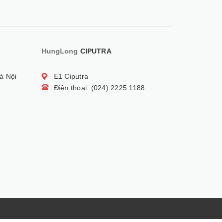
HungLong
CIPUTRA
à Nội
E1 Ciputra
5
Điện thoại: (024) 2225 1188