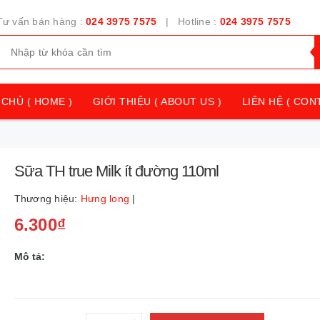
Tư vấn bán hàng :
024 3975 7575
| Hotline :
024 3975 7575
CHỦ ( HOME )
GIỚI THIỆU ( ABOUT US )
LIÊN HỆ ( CON
Sữa TH true Milk ít đường 110ml
Thương hiệu:
Hưng long
|
6.300₫
Mô tả: