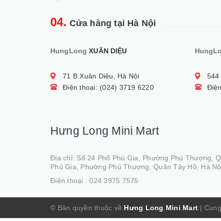
04.
Cửa hàng tại Hà Nội
HungLong
XUÂN DIỆU
HungL
71 B Xuân Diệu, Hà Nội
544
Điện thoại: (024) 3719 6220
Điện
Hưng Long Mini Mart
Địa chỉ: Số 24 Phố Phú Gia, Phường Phú Thượng, 
Phú Gia, Phường Phú Thượng, Quân Tây Hồ, Hà Nộ
Điện thoại :
024 3975 7575
© Bản quyền thuộc về
Hưng Long Mini Mart
|
Cung