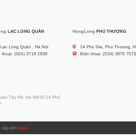
ong
LẠC LONG QUÂN
HungLong
PHÚ THƯỢNG
 Lạc Long Quân , Hà Nội
24 Phú Gia, Phú Thượng, H
 thoại: (024) 3719 2838
Điện thoại: (024) 3975 757
Quân Tây Hồ, Hà NộiSố 24 Phố
i
 cấp bởi
Sapo