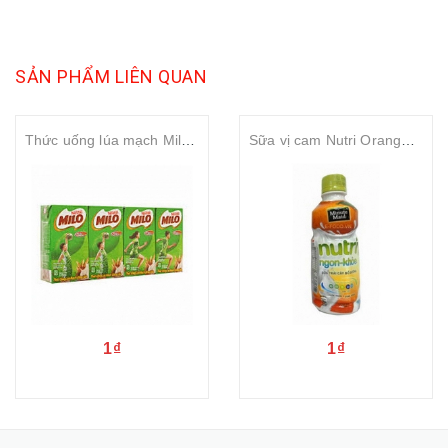
SẢN PHẨM LIÊN QUAN
Thức uống lúa mạch Milo Nestle Milo Protomalt milk 115ml
Sữa vị cam Nutri Orange flavor milk 300ml
1₫
1₫