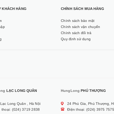
Ợ KHÁCH HÀNG
CHÍNH SÁCH MUA HÀNG
m
Chính sách bảo mật
hập
Chính sách vận chuyển
ý
Chính sách đổi trả
g
Quy định sử dụng
ong
LẠC LONG QUÂN
HungLong
PHÚ THƯỢNG
 Lạc Long Quân , Hà Nội
24 Phú Gia, Phú Thượng, H
 thoại: (024) 3719 2838
Điện thoại: (024) 3975 757