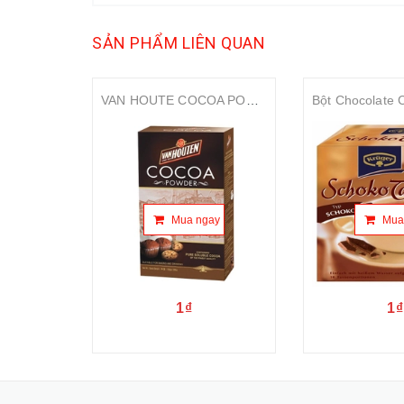
SẢN PHẨM LIÊN QUAN
VAN HOUTE COCOA POWDER 100g
Mua ngay
Mua
1₫
1₫