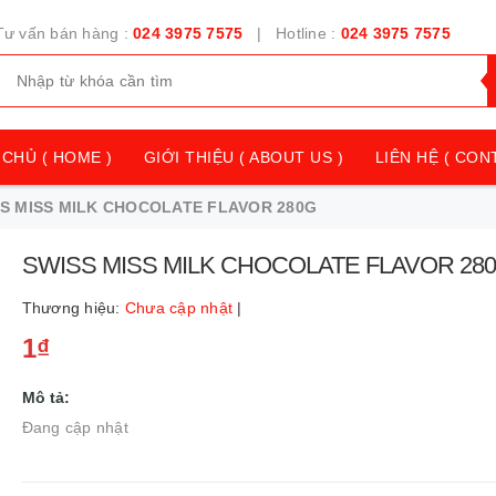
Tư vấn bán hàng :
024 3975 7575
| Hotline :
024 3975 7575
CHỦ ( HOME )
GIỚI THIỆU ( ABOUT US )
LIÊN HỆ ( CON
S MISS MILK CHOCOLATE FLAVOR 280G
SWISS MISS MILK CHOCOLATE FLAVOR 28
Thương hiệu:
Chưa cập nhật
|
1₫
Mô tả:
Đang cập nhật