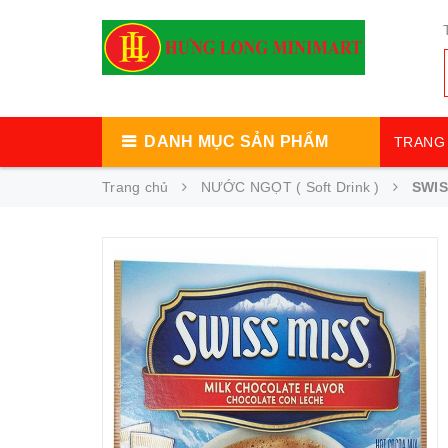
DANH MỤC SẢN PHẨM
TRANG 
Trang chủ
NƯỚC NGỌT ( Soft Drink )
SWIS