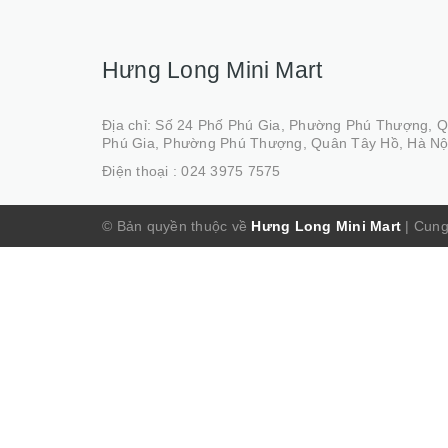
Hưng Long Mini Mart
Địa chỉ: Số 24 Phố Phú Gia, Phường Phú Thượng, 
Phú Gia, Phường Phú Thượng, Quân Tây Hồ, Hà Nộ
Điện thoại :
024 3975 7575
© Bản quyền thuộc về
Hưng Long Mini Mart
|
Cung