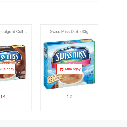
Swiss Miss Indulgent Collection Dark Chocolate 283g
Swiss Miss Diet 283g
Mua ngay
Mua ngay
1₫
1₫