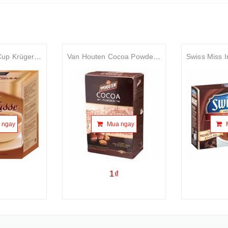
Bột Chocolate Cup Krüger 275g
Van Houten Cocoa Powder 350g
 ngay
Mua ngay
1₫