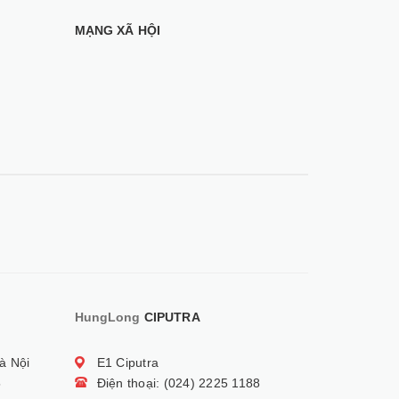
MẠNG XÃ HỘI
HungLong
CIPUTRA
à Nội
E1 Ciputra
5
Điện thoại: (024) 2225 1188