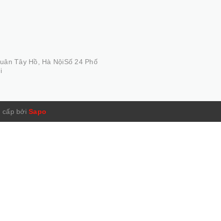
Quân Tây Hồ, Hà NộiSố 24 Phố
i
 cấp bởi
Sapo