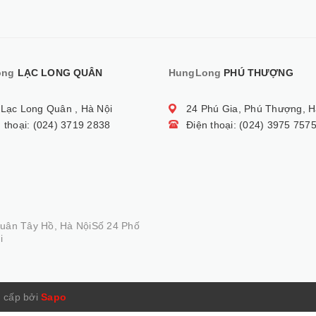
ong
LẠC LONG QUÂN
HungLong
PHÚ THƯỢNG
 Lạc Long Quân , Hà Nội
24 Phú Gia, Phú Thượng, H
 thoại: (024) 3719 2838
Điện thoại: (024) 3975 757
Quân Tây Hồ, Hà NộiSố 24 Phố
i
 cấp bởi
Sapo