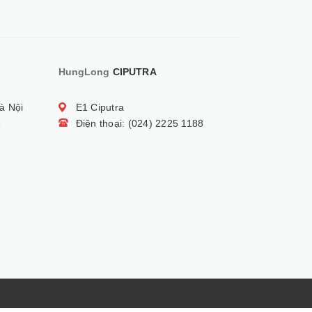
HungLong
CIPUTRA
à Nội
E1 Ciputra
5
Điện thoại: (024) 2225 1188