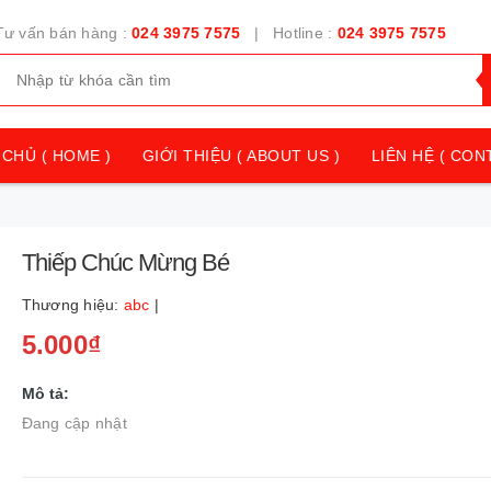
Tư vấn bán hàng :
024 3975 7575
| Hotline :
024 3975 7575
CHỦ ( HOME )
GIỚI THIỆU ( ABOUT US )
LIÊN HỆ ( CON
Thiếp Chúc Mừng Bé
Thương hiệu:
abc
|
5.000₫
Mô tả:
Đang cập nhật