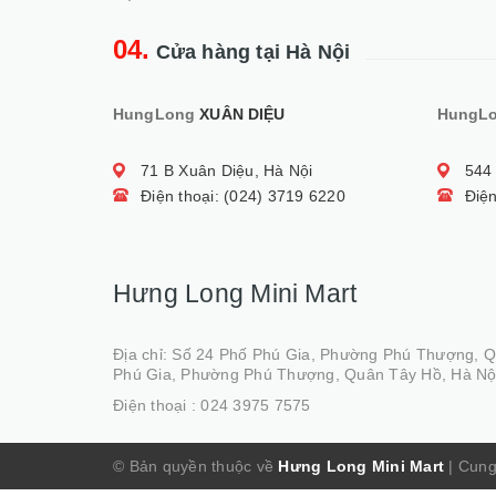
04.
Cửa hàng tại Hà Nội
HungLong
XUÂN DIỆU
HungL
71 B Xuân Diệu, Hà Nội
544
Điện thoại: (024) 3719 6220
Điện
Hưng Long Mini Mart
Địa chỉ: Số 24 Phố Phú Gia, Phường Phú Thượng, 
Phú Gia, Phường Phú Thượng, Quân Tây Hồ, Hà Nộ
Điện thoại :
024 3975 7575
© Bản quyền thuộc về
Hưng Long Mini Mart
|
Cung