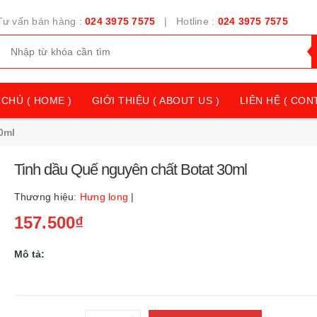
Tư vấn bán hàng :
024 3975 7575
| Hotline :
024 3975 7575
CHỦ ( HOME )
GIỚI THIỆU ( ABOUT US )
LIÊN HỆ ( CON
0ml
Tinh dầu Quế nguyên chất Botat 30ml
Thương hiệu:
Hưng long
|
157.500₫
Mô tả: