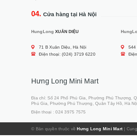
04.
Cửa hàng tại Hà Nội
HungLong
XUÂN DIỆU
HungL
71 B Xuân Diệu, Hà Nội
544
Điện thoại: (024) 3719 6220
Điện
Hưng Long Mini Mart
Địa chỉ: Số 24 Phố Phú Gia, Phường Phú Thượng, 
Phú Gia, Phường Phú Thượng, Quân Tây Hồ, Hà Nộ
Điện thoại :
024 3975 7575
© Bản quyền thuộc về
Hưng Long Mini Mart
|
Cung