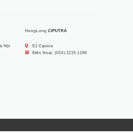
HungLong
CIPUTRA
à Nội
E1 Ciputra
5
Điện thoại: (024) 2225 1188