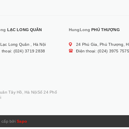
ong
LẠC LONG QUÂN
HungLong
PHÚ THƯỢNG
 Lạc Long Quân , Hà Nội
24 Phú Gia, Phú Thượng, H
 thoại: (024) 3719 2838
Điện thoại: (024) 3975 757
Quân Tây Hồ, Hà NộiSố 24 Phố
i
 cấp bởi
Sapo