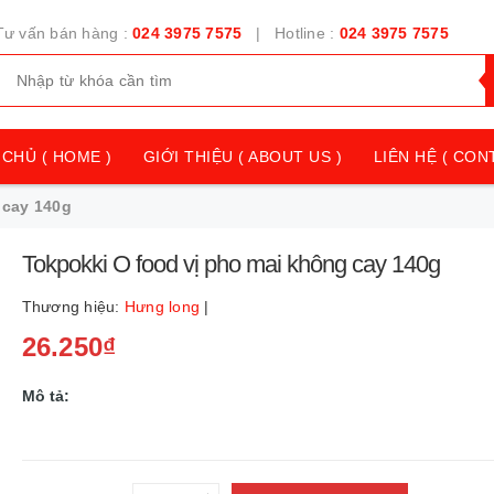
Tư vấn bán hàng :
024 3975 7575
| Hotline :
024 3975 7575
CHỦ ( HOME )
GIỚI THIỆU ( ABOUT US )
LIÊN HỆ ( CON
 cay 140g
Tokpokki O food vị pho mai không cay 140g
Thương hiệu:
Hưng long
|
26.250₫
Mô tả: