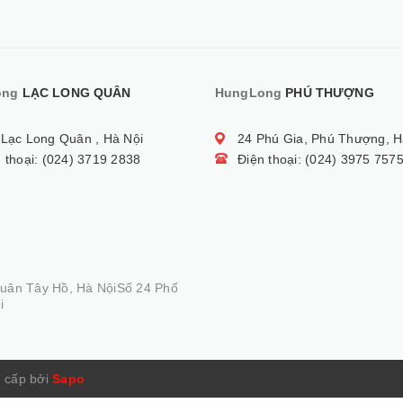
ong
LẠC LONG QUÂN
HungLong
PHÚ THƯỢNG
 Lạc Long Quân , Hà Nội
24 Phú Gia, Phú Thượng, H
 thoại: (024) 3719 2838
Điện thoại: (024) 3975 757
Quân Tây Hồ, Hà NộiSố 24 Phố
i
 cấp bởi
Sapo