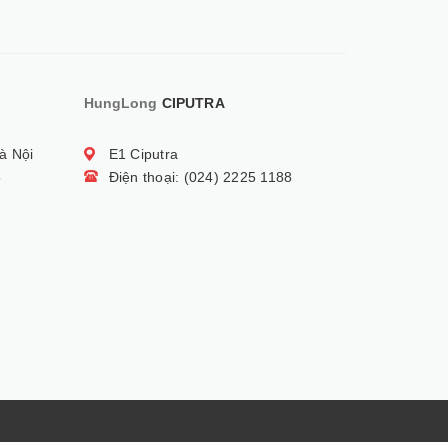
HungLong
CIPUTRA
à Nội
E1 Ciputra
5
Điện thoại: (024) 2225 1188