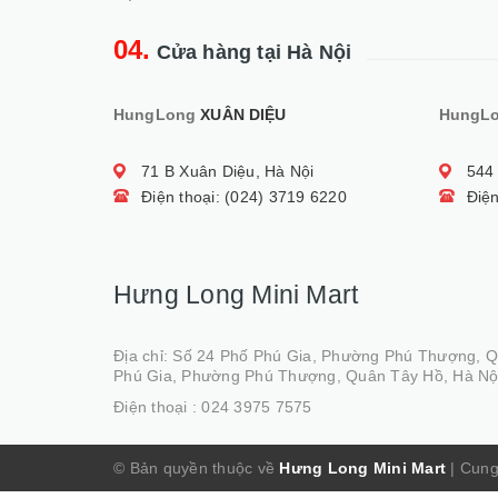
04.
Cửa hàng tại Hà Nội
HungLong
XUÂN DIỆU
HungL
71 B Xuân Diệu, Hà Nội
544
Điện thoại: (024) 3719 6220
Điện
Hưng Long Mini Mart
Địa chỉ: Số 24 Phố Phú Gia, Phường Phú Thượng, 
Phú Gia, Phường Phú Thượng, Quân Tây Hồ, Hà Nộ
Điện thoại :
024 3975 7575
© Bản quyền thuộc về
Hưng Long Mini Mart
|
Cung