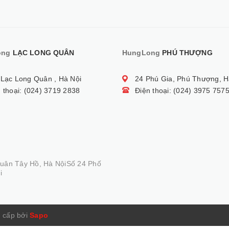
ong
LẠC LONG QUÂN
HungLong
PHÚ THƯỢNG
 Lạc Long Quân , Hà Nội
24 Phú Gia, Phú Thượng, H
 thoại: (024) 3719 2838
Điện thoại: (024) 3975 757
Quân Tây Hồ, Hà NộiSố 24 Phố
i
 cấp bởi
Sapo