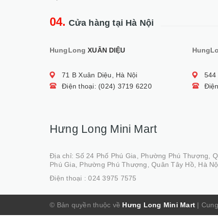
04.
Cửa hàng tại Hà Nội
HungLong
XUÂN DIỆU
HungL
71 B Xuân Diệu, Hà Nội
544
Điện thoại: (024) 3719 6220
Điện
Hưng Long Mini Mart
Địa chỉ: Số 24 Phố Phú Gia, Phường Phú Thượng, 
Phú Gia, Phường Phú Thượng, Quân Tây Hồ, Hà Nộ
Điện thoại :
024 3975 7575
© Bản quyền thuộc về
Hưng Long Mini Mart
|
Cung