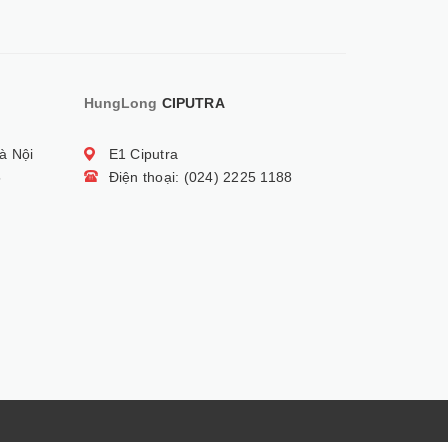
HungLong
CIPUTRA
à Nội
E1 Ciputra
5
Điện thoại: (024) 2225 1188