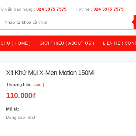
Tư vấn bán hàng :
024 3975 7575
| Hotline :
024 3975 7575
CHỦ ( HOME )
GIỚI THIỆU ( ABOUT US )
LIÊN HỆ ( CON
Xịt Khử Mùi X-Men Motion 150Ml
Thương hiệu:
abc
|
110.000₫
Mô tả:
Đang cập nhật