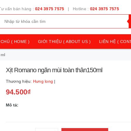
Tư vấn bán hàng :
024 3975 7575
| Hotline :
024 3975 7575
CHỦ ( HOME )
GIỚI THIỆU ( ABOUT US )
LIÊN HỆ ( CON
0ml
Xịt Romano ngăn mùi toàn thân150ml
Thương hiệu:
Hưng long
|
94.500₫
Mô tả: