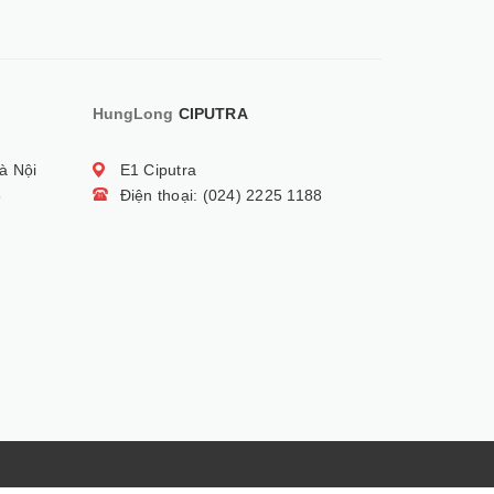
HungLong
CIPUTRA
à Nội
E1 Ciputra
5
Điện thoại: (024) 2225 1188