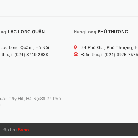
ong
LẠC LONG QUÂN
HungLong
PHÚ THƯỢNG
 Lạc Long Quân , Hà Nội
24 Phú Gia, Phú Thượng, H
 thoại: (024) 3719 2838
Điện thoại: (024) 3975 757
Quân Tây Hồ, Hà NộiSố 24 Phố
i
 cấp bởi
Sapo