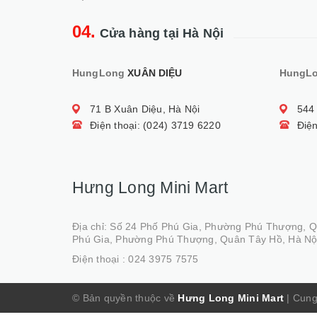
04.
Cửa hàng tại Hà Nội
HungLong
XUÂN DIỆU
HungL
71 B Xuân Diệu, Hà Nội
544
Điện thoại: (024) 3719 6220
Điện
Hưng Long Mini Mart
Địa chỉ: Số 24 Phố Phú Gia, Phường Phú Thượng, 
Phú Gia, Phường Phú Thượng, Quân Tây Hồ, Hà Nộ
Điện thoại :
024 3975 7575
© Bản quyền thuộc về
Hưng Long Mini Mart
|
Cung