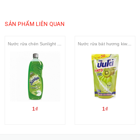
SẢN PHẨM LIÊN QUAN
Nước rửa chén Sunlight trà xanh 750ml
Nước rửa bát hương kiwi Pinto Dishwashing liquid - Kiwi Fragrant 450ml
1₫
1₫