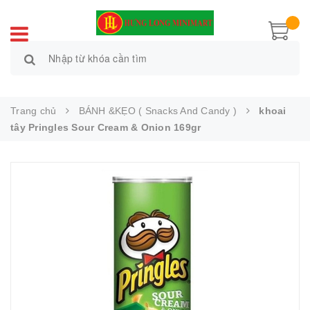
Trang chủ
BÁNH &KẸO ( Snacks And Candy )
khoai
tây Pringles Sour Cream & Onion 169gr